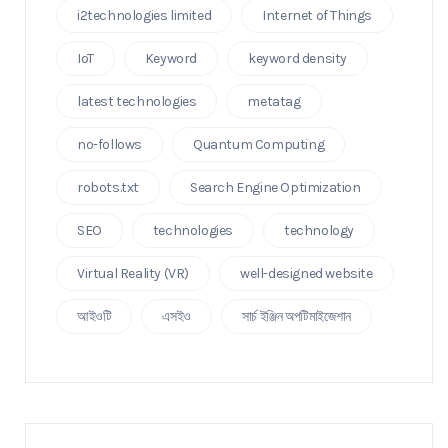
i2technologies limited
Internet of Things
IoT
Keyword
keyword density
latest technologies
metatag
no-follows
Quantum Computing
robots.txt
Search Engine Optimization
SEO
technologies
technology
Virtual Reality (VR)
well-designed website
আইওটি
এসইও
সার্চ ইঞ্জিন অপটিমাইজেশান