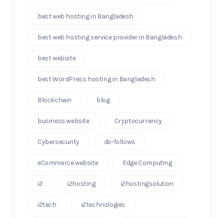
best web hosting in Bangladesh
best web hosting service provider in Bangladesh
best website
best WordPress hosting in Bangladesh
Blockchain
blog
business website
Cryptocurrency
Cybersecurity
do-follows
eCommerce website
Edge Computing
i2
i2hosting
i2hostingsolution
i2tech
i2technologies