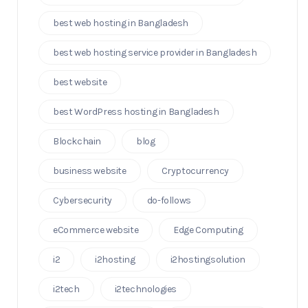
best web hosting in Bangladesh
best web hosting service provider in Bangladesh
best website
best WordPress hosting in Bangladesh
Blockchain
blog
business website
Cryptocurrency
Cybersecurity
do-follows
eCommerce website
Edge Computing
i2
i2hosting
i2hostingsolution
i2tech
i2technologies