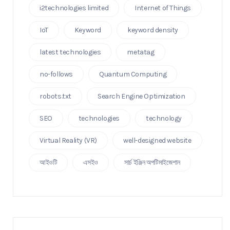
i2technologies limited
Internet of Things
IoT
Keyword
keyword density
latest technologies
metatag
no-follows
Quantum Computing
robots.txt
Search Engine Optimization
SEO
technologies
technology
Virtual Reality (VR)
well-designed website
আইওটি
এসইও
সার্চ ইঞ্জিন অপটিমাইজেশান