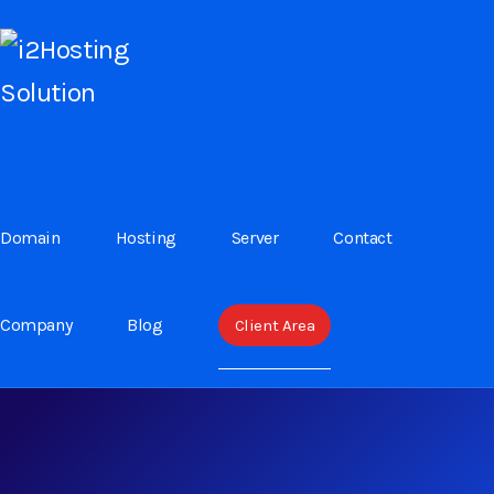
Domain
Hosting
Server
Contact
TAG:
I2TECH
Company
Blog
Client Area
Home
i2tech