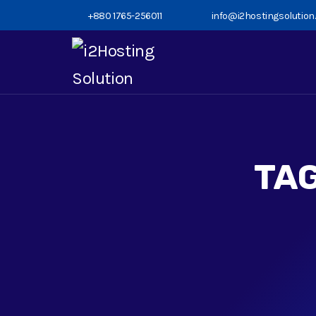
+880 1765-256011
info@i2hostingsolutio
TA