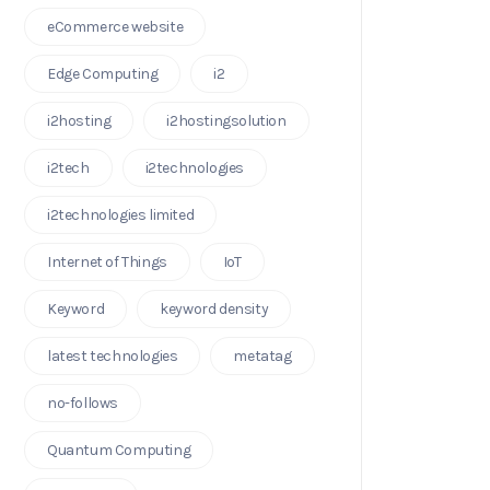
eCommerce website
Edge Computing
i2
i2hosting
i2hostingsolution
i2tech
i2technologies
i2technologies limited
Internet of Things
IoT
Keyword
keyword density
latest technologies
metatag
no-follows
Quantum Computing