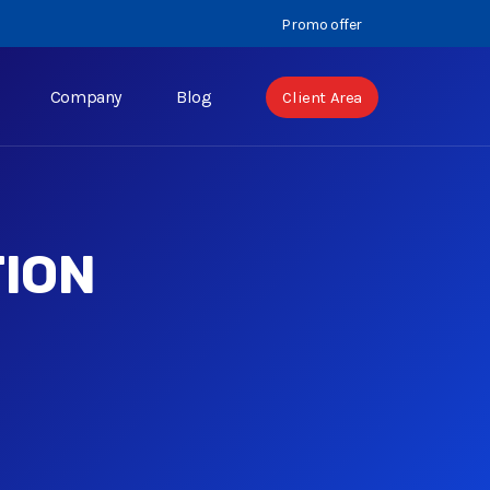
Promo offer
Company
Blog
Client Area
ION